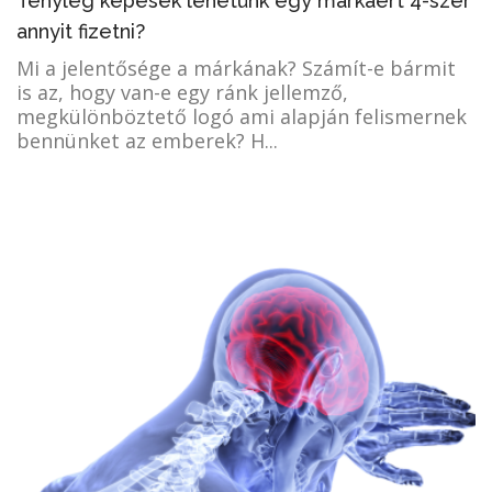
Tényleg képesek lehetünk egy márkáért 4-szer
annyit fizetni?
Mi a jelentősége a márkának? Számít-e bármit
is az, hogy van-e egy ránk jellemző,
megkülönböztető logó ami alapján felismernek
bennünket az emberek? H...