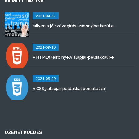
KIEMELT HÍREINK
2021-04-22
Milyen a jó szövegírás? Mennyibe kerül a...
2021-09-10
A HTML5 leíró nyelv alapjai-példákkal be
2021-08-09
A CSS3 alapjai-példákkal bemutatva!
ÜZENETKÜLDÉS