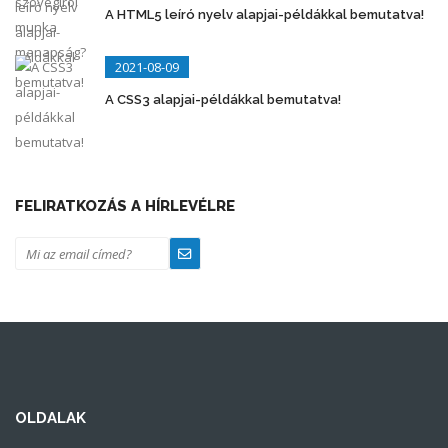
A HTML5 leíró nyelv alapjai-példákkal bemutatva!
2021-08-09
A CSS3 alapjai-példákkal bemutatva!
FELIRATKOZÁS A HÍRLEVÉLRE
OLDALAK