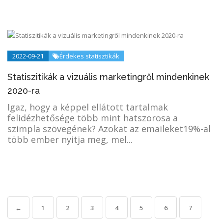
2022-09-21
Érdekes statisztikák
Statiszitikák a vizuális marketingről mindenkinek
2020-ra
Igaz, hogy a képpel ellátott tartalmak
felidézhetősége több mint hatszorosa a
szimpla szövegének? Azokat az emaileket19%-al
több ember nyitja meg, mel...
←
1
2
3
4
5
6
7