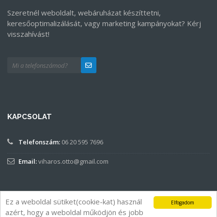
Szeretnél weboldalt, webáruházat készíttetni,
keresőoptimalizálását, vagy marketing kampányokat? Kérj
visszahívást!
KAPCSOLAT
Telefonszám:
06 20 595 7696
Email:
viharos.otto@gmail.com
Ez a weboldal sütiket(cookie-kat) használ
Elfogadom
azért, hogy a weboldal működjön és jobb