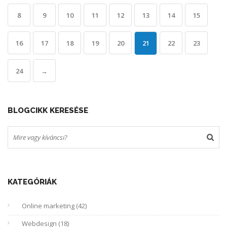
8
9
10
11
12
13
14
15
16
17
18
19
20
21
22
23
24
→
BLOGCIKK KERESÉSE
KATEGÓRIÁK
Online marketing (42)
Webdesign (18)