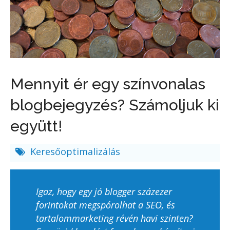
Mennyit ér egy színvonalas
blogbejegyzés? Számoljuk ki
együtt!
Keresőoptimalizálás
Igaz, hogy egy jó blogger százezer
forintokat megspórolhat a SEO, és
tartalommarketing révén havi szinten?