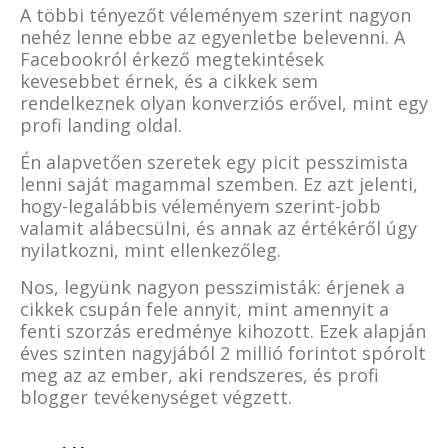
A többi tényezőt véleményem szerint nagyon
nehéz lenne ebbe az egyenletbe belevenni. A
Facebookról érkező megtekintések
kevesebbet érnek, és a cikkek sem
rendelkeznek olyan konverziós erővel, mint egy
profi landing oldal.
Én alapvetően szeretek egy picit pesszimista
lenni saját magammal szemben. Ez azt jelenti,
hogy-legalábbis véleményem szerint-jobb
valamit alábecsülni, és annak az értékéről úgy
nyilatkozni, mint ellenkezőleg.
Nos, legyünk nagyon pesszimisták: érjenek a
cikkek csupán fele annyit, mint amennyit a
fenti szorzás eredménye kihozott. Ezek alapján
éves szinten nagyjából 2 millió forintot spórolt
meg az az ember, aki rendszeres, és profi
blogger tevékenységet végzett.