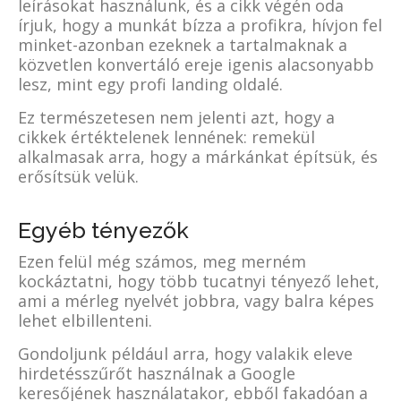
leírásokat használunk, és a cikk végén oda
írjuk, hogy a munkát bízza a profikra, hívjon fel
minket-azonban ezeknek a tartalmaknak a
közvetlen konvertáló ereje igenis alacsonyabb
lesz, mint egy profi landing oldalé.
Ez természetesen nem jelenti azt, hogy a
cikkek értéktelenek lennének: remekül
alkalmasak arra, hogy a márkánkat építsük, és
erősítsük velük.
Egyéb tényezők
Ezen felül még számos, meg merném
kockáztatni, hogy több tucatnyi tényező lehet,
ami a mérleg nyelvét jobbra, vagy balra képes
lehet elbillenteni.
Gondoljunk például arra, hogy valakik eleve
hirdetésszűrőt használnak a Google
keresőjének használatakor, ebből fakadóan a