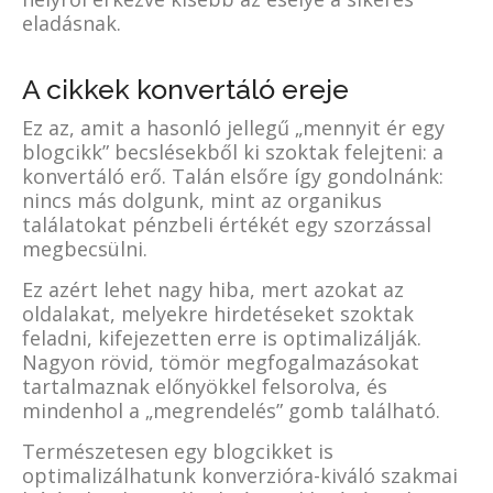
eladásnak.
A cikkek konvertáló ereje
Ez az, amit a hasonló jellegű „mennyit ér egy
blogcikk” becslésekből ki szoktak felejteni: a
konvertáló erő. Talán elsőre így gondolnánk:
nincs más dolgunk, mint az organikus
találatokat pénzbeli értékét egy szorzással
megbecsülni.
Ez azért lehet nagy hiba, mert azokat az
oldalakat, melyekre hirdetéseket szoktak
feladni, kifejezetten erre is optimalizálják.
Nagyon rövid, tömör megfogalmazásokat
tartalmaznak előnyökkel felsorolva, és
mindenhol a „megrendelés” gomb található.
Természetesen egy blogcikket is
optimalizálhatunk konverzióra-kiváló szakmai