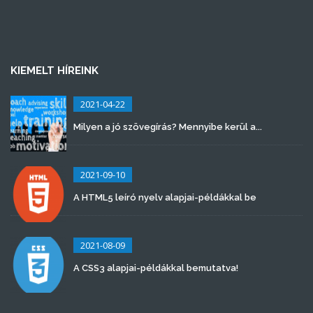
KIEMELT HÍREINK
2021-04-22
Milyen a jó szövegírás? Mennyibe kerül a...
2021-09-10
A HTML5 leíró nyelv alapjai-példákkal be
2021-08-09
A CSS3 alapjai-példákkal bemutatva!