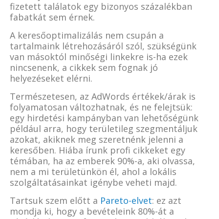
fizetett találatok egy bizonyos százalékban
fabatkát sem érnek.
A keresőoptimalizálás nem csupán a
tartalmaink létrehozásáról szól, szükségünk
van másoktól minőségi linkekre is-ha ezek
nincsenenk, a cikkek sem fognak jó
helyezéseket elérni.
Természetesen, az AdWords értékek/árak is
folyamatosan változhatnak, és ne felejtsük:
egy hirdetési kampányban van lehetőségünk
például arra, hogy területileg szegmentáljuk
azokat, akiknek meg szeretnénk jelenni a
keresőben. Hiába írunk profi cikkeket egy
témában, ha az emberek 90%-a, aki olvassa,
nem a mi területünkön él, ahol a lokális
szolgáltatásainkat igénybe veheti majd.
Tartsuk szem előtt a
Pareto-elvet
: ez azt
mondja ki, hogy a bevételeink 80%-át a