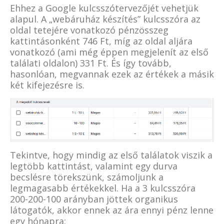
Ehhez a Google kulcsszótervezőjét vehetjük
alapul. A „webáruház készítés” kulcsszóra az
oldal tetejére vonatkozó pénzösszeg
kattintásonként 746 Ft, míg az oldal aljára
vonatkozó (ami még éppen megjelenít az első
találati oldalon) 331 Ft. És így tovább,
hasonlóan, megvannak ezek az értékek a másik
két kifejezésre is.
Tekintve, hogy mindig az első találatok viszik a
legtöbb kattintást, valamint egy durva
becslésre törekszünk, számoljunk a
legmagasabb értékekkel. Ha a 3 kulcsszóra
200-200-100 arányban jöttek organikus
látogatók, akkor ennek az ára ennyi pénz lenne
egy hónapra: