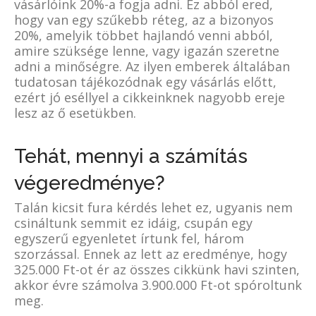
vásárlóink 20%-a fogja adni. Ez abból ered,
hogy van egy szűkebb réteg, az a bizonyos
20%, amelyik többet hajlandó venni abból,
amire szüksége lenne, vagy igazán szeretne
adni a minőségre. Az ilyen emberek általában
tudatosan tájékozódnak egy vásárlás előtt,
ezért jó eséllyel a cikkeinknek nagyobb ereje
lesz az ő esetükben.
Tehát, mennyi a számítás
végeredménye?
Talán kicsit fura kérdés lehet ez, ugyanis nem
csináltunk semmit ez idáig, csupán egy
egyszerű egyenletet írtunk fel, három
szorzással. Ennek az lett az eredménye, hogy
325.000 Ft-ot ér az összes cikkünk havi szinten,
akkor évre számolva 3.900.000 Ft-ot spóroltunk
meg.