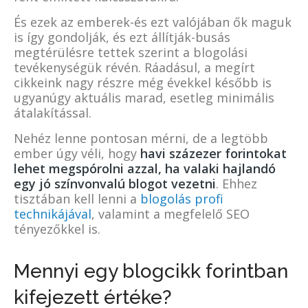
És ezek az emberek-és ezt valójában ők maguk
is így gondolják, és ezt állítják-busás
megtérülésre tettek szerint a blogolási
tevékenységük révén. Ráadásul, a megírt
cikkeink nagy részre még évekkel később is
ugyanúgy aktuális marad, esetleg minimális
átalakítással.
Nehéz lenne pontosan mérni, de a legtöbb
ember úgy véli, hogy
havi százezer forintokat
lehet megspórolni azzal, ha valaki hajlandó
egy jó színvonvalú blogot vezetni
. Ehhez
tisztában kell lenni a
blogolás profi
technikájával
, valamint a megfelelő SEO
tényezőkkel is.
Mennyi egy blogcikk forintban
kifejezett értéke?