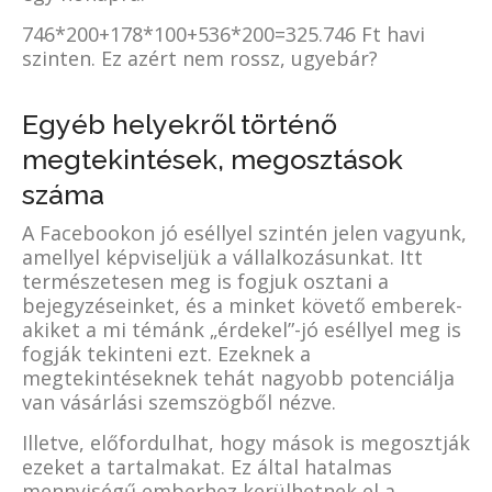
746*200+178*100+536*200=325.746 Ft havi
szinten. Ez azért nem rossz, ugyebár?
Egyéb helyekről történő
megtekintések, megosztások
száma
A Facebookon jó eséllyel szintén jelen vagyunk,
amellyel képviseljük a vállalkozásunkat. Itt
természetesen meg is fogjuk osztani a
bejegyzéseinket, és a minket követő emberek-
akiket a mi témánk „érdekel”-jó eséllyel meg is
fogják tekinteni ezt. Ezeknek a
megtekintéseknek tehát nagyobb potenciálja
van vásárlási szemszögből nézve.
Illetve, előfordulhat, hogy mások is megosztják
ezeket a tartalmakat. Ez által hatalmas
mennyiségű emberhez kerülhetnek el a