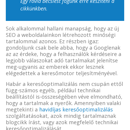
Egy rövid becslést fogunk erre készíteni a
cikkünkben.
Sok alkalommal hallani manapság, hogy az új
SEO a weboldalainkon létrehozott minőségi
tartalommal azonos. Ez részben igaz:
gondoljunk csak bele abba, hogy a Googlenak
az az érdeke, hogy a felhasználók kérdéseire a
legjobb válaszokat adó tartalmakat jelenítse
meg-ugyanis az emberek ekkor lesznek
elégedettek a keresőmotor teljesítményével.
Habár a keresőoptimalizálás nem csupán ettől
függ-számos egyéb, például technikai
beállítástól is-összeségében véve elmondható,
hogy a tartalmak a nyerők. Amennyiben valaki
megtekinti a
havidíjas keresőoptimalizálás
szolgáltatásokat, azok mindig tartalmaznak
blogcikk írást, vagy azok megfelelő technikai
keresőoptimalizálását.