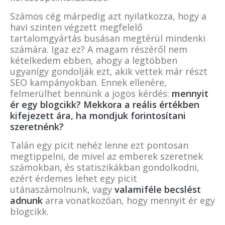
Számos cég márpedig azt nyilatkozza, hogy a
havi szinten végzett megfelelő
tartalomgyártás busásan megtérül mindenki
számára. Igaz ez? A magam részéről nem
kételkedem ebben, ahogy a legtöbben
ugyanígy gondolják ezt, akik vettek már részt
SEO kampányokban. Ennek ellenére,
felmerülhet bennünk a jogos kérdés:
mennyit
ér egy blogcikk
? Mekkora a reális értékben
kifejezett ára, ha mondjuk forintosítani
szeretnénk?
Talán egy picit nehéz lenne ezt pontosan
megtippelni, de mivel az emberek szeretnek
számokban, és statiszikákban gondolkodni,
ezért érdemes lehet egy picit
utánaszámolnunk, vagy
valamiféle becslést
adnunk
arra vonatkozóan, hogy mennyit ér egy
blogcikk.