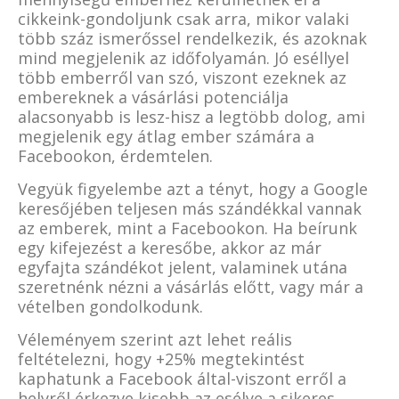
cikkeink-gondoljunk csak arra, mikor valaki
több száz ismerőssel rendelkezik, és azoknak
mind megjelenik az időfolyamán. Jó eséllyel
több emberről van szó, viszont ezeknek az
embereknek a vásárlási potenciálja
alacsonyabb is lesz-hisz a legtöbb dolog, ami
megjelenik egy átlag ember számára a
Facebookon, érdemtelen.
Vegyük figyelembe azt a tényt, hogy a Google
keresőjében teljesen más szándékkal vannak
az emberek, mint a Facebookon. Ha beírunk
egy kifejezést a keresőbe, akkor az már
egyfajta szándékot jelent, valaminek utána
szeretnénk nézni a vásárlás előtt, vagy már a
vételben gondolkodunk.
Véleményem szerint azt lehet reális
feltételezni, hogy +25% megtekintést
kaphatunk a Facebook által-viszont erről a
helyről érkezve kisebb az esélye a sikeres