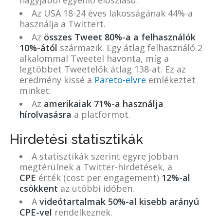
nagyjából egyenlő eloszlású.
Az USA 18-24 éves lakosságának 44%-a
használja a Twittert.
Az
összes Tweet 80%-a a felhasználók
10%-ától
származik. Egy átlag felhasználó 2
alkalommal Tweetel havonta, míg a
legtöbbet Tweetelők átlag 138-at. Ez az
eredmény kissé a
Pareto-elvre
emlékeztet
minket.
Az
amerikaiak 71%-a használja
hírolvasásra
a platformot.
Hirdetési statisztikák
A statisztikák szerint egyre jobban
megtérülnek a Twitter-hirdetések, a
CPE
érték (cost per engagement)
12%-al
csökkent
az utóbbi időben.
A
videótartalmak 50%-al kisebb arányú
CPE-vel
rendelkeznek.