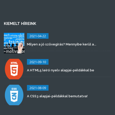
KIEMELT HÍREINK
2021-04-22
Milyen a jó szövegírás? Mennyibe kerül a...
2021-09-10
A HTML5 leíró nyelv alapjai-példákkal be
2021-08-09
A CSS3 alapjai-példákkal bemutatva!