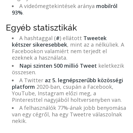
A videómegtekintések aránya
mobilról
93%
.
Egyéb statisztikák
A hashtaggal (
#
) ellátott
Tweetek
kétszer sikeresebbek
, mint az a nélküliek. A
Facebookon valamiért nem terjedt el
ezeknek a használata.
Napi szinten 500 millió Tweet
keletkezik
összesen.
A Twitter
az 5. legnépszerűbb közösségi
platform
2020-ban, csupán a Facebook,
YouTube, Instagram előzi meg, a
Pinteresttel nagyjából holtversenyben van.
A felhasználók 77%-ának jobb benyomása
van egy cégről, ha egy Tweetre válaszolnak
nekik.