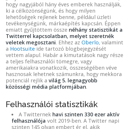
hogy nagyjából hány éves emberek használják,
ki a célközönségünk, és hogy milyen
lehetőségek rejlenek benne, például üzleti
tevékenységünk, márkaépítés kapcsán. Éppen
emiatt gyűjtöttem össze
néhány statisztikát a
Twitterrel kapcsolatban, melyet szeretnék
veletek megosztani
. Ehhez az
Oberlo
, valamint
a
Hootsuite
ide tartozó blogbejegyzését
vettem alapul. Habár a kimutatások nagy része
a teljes felhasználói tömegre, vagy
amerikaiakra vonatkozik, összeségében véve
hasznosak lehetnek számunkra, hogy mekkora
potenciál rejlik a
világ 5. legnagyobb
közösségi média platformjában
.
Felhasználói statisztikák
A Twitternek
havi szinten 330 ezer aktív
felhasználója
volt 2019-ben. A Twitter napi
szinten 145 olyan embert ér el, akik