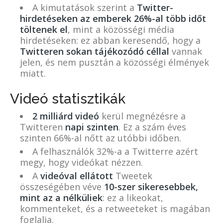
A kimutatások szerint a
Twitter-
hirdetéseken az emberek 26%-al több időt
töltenek el
, mint a közösségi média
hirdetéseken: ez abban keresendő, hogy a
Twitteren sokan tájékozódó céllal
vannak
jelen, és nem pusztán a közösségi élmények
miatt.
Videó statisztikák
2 milliárd videó
kerül megnézésre a
Twitteren
napi szinten
. Ez a szám éves
szinten 66%-al nőtt az utóbbi időben.
A felhasználók 32%-a a Twitterre azért
megy, hogy videókat nézzen.
A
videóval ellátott
Tweetek
összeségében véve
10-szer sikeresebbek,
mint az a nélküliek
: ez a likeokat,
kommenteket, és a retweeteket is magában
foglalja.