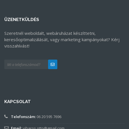
ÜZENETKÜLDÉS
Szeretnél weboldalt, webáruházat készíttetni,
keresőoptimalizálását, vagy marketing kampányokat? Kérj
visszahívást!
KAPCSOLAT
Telefonszám:
06 20 595 7696
Email:
viharos.otto@gmail.com