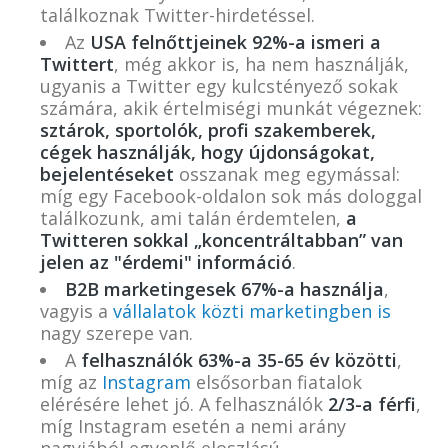
találkoznak Twitter-hirdetéssel.
Az
USA felnőttjeinek 92%-a ismeri a
Twittert
, még akkor is, ha nem használják,
ugyanis a Twitter egy kulcstényező sokak
számára, akik értelmiségi munkát végeznek:
sztárok, sportolók, profi szakemberek,
cégek használják
,
hogy újdonságokat,
bejelentéseket
osszanak meg egymással:
míg egy Facebook-oldalon sok más dologgal
találkozunk, ami talán érdemtelen,
a
Twitteren sokkal „koncentráltabban” van
jelen az "érdemi" információ
.
B2B marketingesek 67%-a használja
,
vagyis a
vállalatok közti marketingben is
nagy szerepe van.
A
felhasználók 63%-a 35-65 év közötti
,
míg az
Instagram
elsősorban fiatalok
elérésére lehet jó. A felhasználók
2/3-a férfi
,
míg Instagram esetén a nemi arány