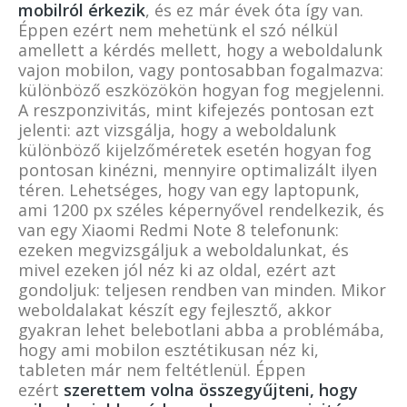
mobilról érkezik
, és ez már évek óta így van.
Éppen ezért nem mehetünk el szó nélkül
amellett a kérdés mellett, hogy a weboldalunk
vajon mobilon, vagy pontosabban fogalmazva:
különböző eszközökön hogyan fog megjelenni.
A reszponzivitás, mint kifejezés pontosan ezt
jelenti: azt vizsgálja, hogy a weboldalunk
különböző kijelzőméretek esetén hogyan fog
pontosan kinézni, mennyire optimalizált ilyen
téren. Lehetséges, hogy van egy laptopunk,
ami 1200 px széles képernyővel rendelkezik, és
van egy Xiaomi Redmi Note 8 telefonunk:
ezeken megvizsgáljuk a weboldalunkat, és
mivel ezeken jól néz ki az oldal, ezért azt
gondoljuk: teljesen rendben van minden. Mikor
weboldalakat készít egy fejlesztő, akkor
gyakran lehet belebotlani abba a problémába,
hogy ami mobilon esztétikusan néz ki,
tableten már nem feltétlenül. Éppen
ezért
szerettem volna összegyűjteni, hogy