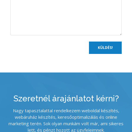
Szeretnél árajánlatot kérni?
Nagy tapasztalattal rendelkezem weboldal készítés,
webáruház készítés, keresőoptimalizálás és online
marketing terén. Sok olyan munkám volt már, ami sikeres
lett, és pénzt hozott az ügyfeleimnek.