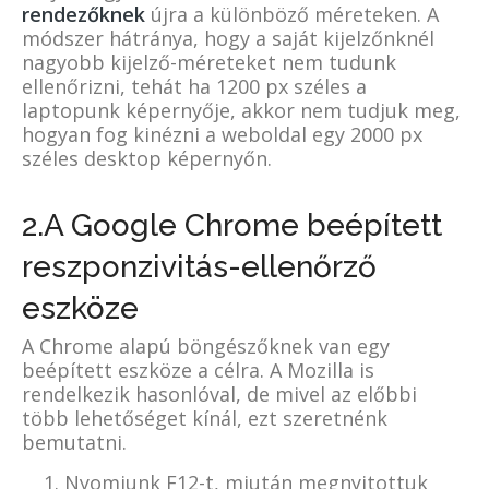
rendezőknek
újra a különböző méreteken. A
módszer hátránya, hogy a saját kijelzőnknél
nagyobb kijelző-méreteket nem tudunk
ellenőrizni, tehát ha 1200 px széles a
laptopunk képernyője, akkor nem tudjuk meg,
hogyan fog kinézni a weboldal egy 2000 px
széles desktop képernyőn.
2.A Google Chrome beépített
reszponzivitás-ellenőrző
eszköze
A Chrome alapú böngészőknek van egy
beépített eszköze a célra. A Mozilla is
rendelkezik hasonlóval, de mivel az előbbi
több lehetőséget kínál, ezt szeretnénk
bemutatni.
Nyomjunk F12-t, miután megnyitottuk