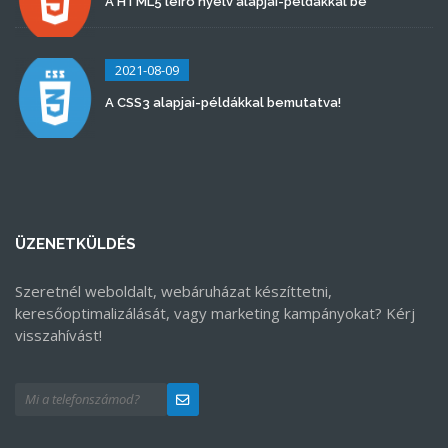
A HTML5 leíró nyelv alapjai-példákkal be
2021-08-09
A CSS3 alapjai-példákkal bemutatva!
ÜZENETKÜLDÉS
Szeretnél weboldalt, webáruházat készíttetni,
keresőoptimalizálását, vagy marketing kampányokat? Kérj
visszahívást!