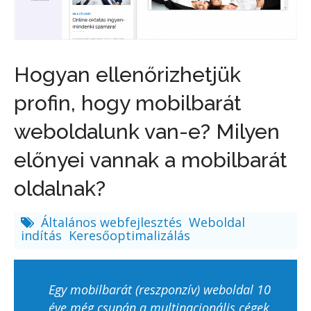
Hogyan ellenőrizhetjük
profin, hogy mobilbarát
weboldalunk van-e? Milyen
előnyei vannak a mobilbarát
oldalnak?
Általános webfejlesztés
Weboldal
indítás
Keresőoptimalizálás
Egy mobilbarát (reszponzív) weboldal 10
éve még csupán a multinacionális cégek