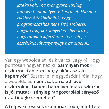
játéka volt, ma már gyakorlatilag
minden honlap ilyenre készül el. Ebben a
cikkben áttekinthetjük, hogy
programozáshoz nem értő emberek
hogyan tudják könnyedén ellenőrizni,
hogy minden kijelzőméreten szép, és
esztétikus látványt nyújt-e az oldaluk.
Van egy weboldalad, és kíváncsi vagy rá, hogy
pontosan hogyan néz ki
bármilyen mobil
eszközön, tableten, vagy akár asztali
képernyőn
? Szeretnél meggyőződni róla, hogy
a weboldalad
nem csak a nálad levő
eszközökön, hanem bármilyen más eszközön
is jól mutat
? Tényleg rangosorolási tényező
ez a Google szemében?
A teljes keresések számának több, mint fele