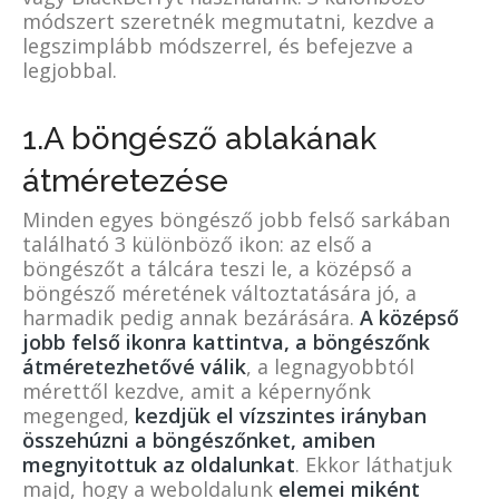
módszert szeretnék megmutatni, kezdve a
legszimplább módszerrel, és befejezve a
legjobbal.
1.A böngésző ablakának
átméretezése
Minden egyes böngésző jobb felső sarkában
található 3 különböző ikon: az első a
böngészőt a tálcára teszi le, a középső a
böngésző méretének változtatására jó, a
harmadik pedig annak bezárására.
A középső
jobb felső ikonra kattintva, a böngészőnk
átméretezhetővé válik
, a legnagyobbtól
mérettől kezdve, amit a képernyőnk
megenged,
k
ezdjük el vízszintes irányban
összehúzni a böngészőnket, amiben
megnyitottuk az oldalunkat
. Ekkor láthatjuk
majd, hogy a weboldalunk
elemei miként