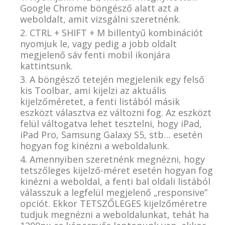
Google Chrome böngésző alatt azt a
weboldalt, amit vizsgálni szeretnénk.
CTRL + SHIFT + M billentyű kombinációt
nyomjuk le, vagy pedig a jobb oldalt
megjelenő sáv fenti mobil ikonjára
kattintsunk.
A böngésző tetején megjelenik egy felső
kis Toolbar, ami kijelzi az aktuális
kijelzőméretet, a fenti listából másik
eszközt választva ez változni fog. Az eszközt
felül váltogatva lehet tesztelni, hogy iPad,
iPad Pro, Samsung Galaxy S5, stb… esetén
hogyan fog kinézni a weboldalunk.
Amennyiben szeretnénk megnézni, hogy
tetszőleges kijelző-méret esetén hogyan fog
kinézni a weboldal, a fenti bal oldali listából
válasszuk a legfelül megjelenő „responsive”
opciót. Ekkor TETSZŐLEGES kijelzőméretre
tudjuk megnézni a weboldalunkat, tehát ha