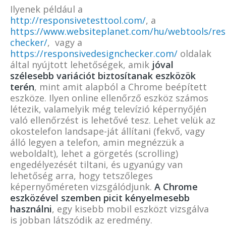
Ilyenek például a
http://responsivetesttool.com/
, a
https://www.websiteplanet.com/hu/webtools/res
checker/
, vagy a
https://responsivedesignchecker.com/
oldalak
által nyújtott lehetőségek, amik
jóval
szélesebb variációt biztosítanak eszközök
terén
, mint amit alapból a Chrome beépített
eszköze. Ilyen online ellenőrző eszköz számos
létezik, valamelyik még televízió képernyőjén
való ellenőrzést is lehetővé tesz. Lehet velük az
okostelefon landsape-ját állítani (fekvő, vagy
álló legyen a telefon, amin megnézzük a
weboldalt), lehet a görgetés (scrolling)
engedélyezését tiltani, és ugyanúgy van
lehetőség arra, hogy tetszőleges
képernyőméreten vizsgálódjunk.
A Chrome
eszközével szemben picit kényelmesebb
használni
, egy kisebb mobil eszközt vizsgálva
is jobban látszódik az eredmény.