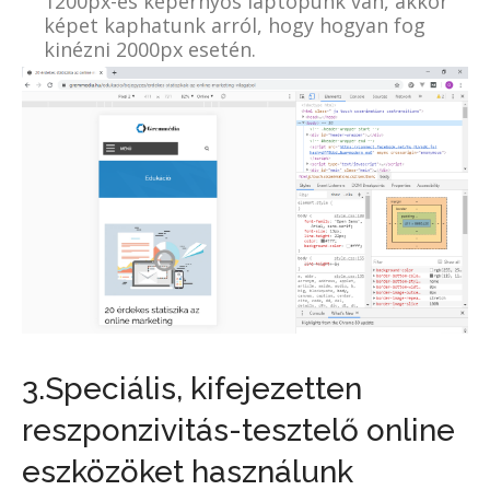
1200px-es képernyős laptopunk van, akkor
képet kaphatunk arról, hogy hogyan fog
kinézni 2000px esetén.
3.Speciális, kifejezetten
reszponzivitás-tesztelő online
eszközöket használunk