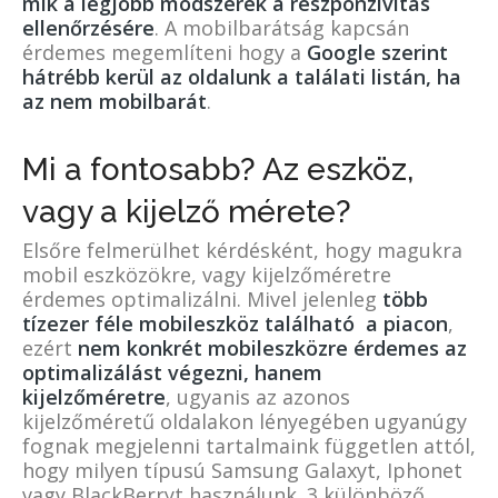
mik a legjobb módszerek a reszponzivitás
ellenőrzésére
. A mobilbarátság kapcsán
érdemes megemlíteni hogy a
Google szerint
hátrébb kerül az oldalunk a találati listán, ha
az nem mobilbarát
.
Mi a fontosabb? Az eszköz,
vagy a kijelző mérete?
Elsőre felmerülhet kérdésként, hogy magukra
mobil eszközökre, vagy kijelzőméretre
érdemes optimalizálni. Mivel jelenleg
több
tízezer féle mobileszköz található a piacon
,
ezért
nem konkrét mobileszközre érdemes az
optimalizálást végezni, hanem
kijelzőméretre
, ugyanis az azonos
kijelzőméretű oldalakon lényegében ugyanúgy
fognak megjelenni tartalmaink független attól,
hogy milyen típusú Samsung Galaxyt, Iphonet
vagy BlackBerryt használunk. 3 különböző