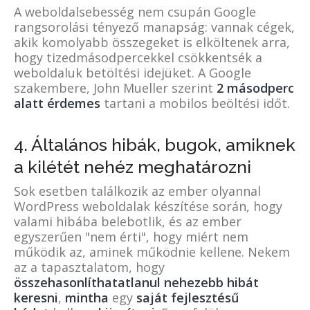
A weboldalsebesség nem csupán Google
rangsorolási tényező manapság: vannak cégek,
akik komolyabb összegeket is elköltenek arra,
hogy tizedmásodpercekkel csökkentsék a
weboldaluk betöltési idejüket. A Google
szakembere, John Mueller szerint
2 másodperc
alatt érdemes
tartani a mobilos beöltési időt.
4. Általános hibák, bugok, amiknek
a kilétét nehéz meghatározni
Sok esetben találkozik az ember olyannal
WordPress weboldalak készítése során, hogy
valami hibába belebotlik, és az ember
egyszerűen "nem érti", hogy miért nem
működik az, aminek működnie kellene. Nekem
az a tapasztalatom, hogy
összehasonlíthatatlanul nehezebb hibát
keresni
,
mint
ha
egy
saját fejlesztésű