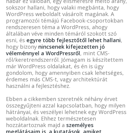
habár ez valóban, egy elismerésre méltó arány,
sokszor hallani, hogy valaki megbánta, hogy
WordPress weboldalt vásárolt magának. A
programozói témájú Facebook-csoportokban
rendszeresen téma a WordPress, ahogy
általában véve minden témáról szokott szó
esni, és
egyre több fejlesztőtől lehet hallani
,
hogy bizony
nincsenek kifejezetten jó
véleménnyel a WordPressről
, mint CMS-
ről/keretrendszerről. Jómagam is készítettem
már WordPress oldalakat, és én is úgy
gondolom, hogy amennyiben csak lehetséges,
érdemes más CMS-t, vagy architektúrát
használni a fejlesztéshez.
Ebben a cikkemben szeretnék néhány érvet
összegyűjteni azzal kapcsolatban, hogy milyen
hátrányai, és veszélyei lehetnek egy WordPress
weboldalnak. Ehhez természetesen
hozzátartoznak majd a
személyes
meglátásaim is, a kutatások, amiket