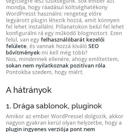
segítségre lesz szükségünk. Sok ember azt
mondja, hogy ráadásul költséghatékony
WordPresst használni: rengeteg előre
legyárott plugin létezik hozzá, amit könnyen
fel lehet installálni. Pillanatokon belül fel lehet
konfigurálni rá egy működő blogmotort. Ezen
felül, van egy
felhasználóbarát kezelői
felülete
, és vannak hozzá kiváló
SEO
bővítmények
-mi kell még több?
Nos, mindennek ellenére, ahogy említettem,
sokan nem nyilatkoznak pozitívan róla
.
Pontokba szedem, hogy miért.
A hátrányok
1. Drága sablonok, pluginok
Amikor az ember WordPressel dolgozik, akkor
nagyon gyakran kerül olyan helyzetbe, hogy a
plugin ingyenes verziója pont nem