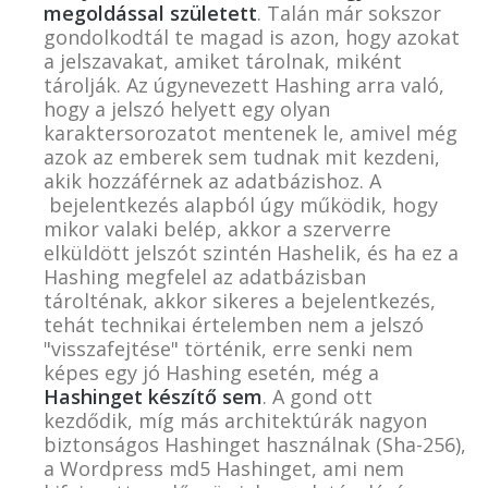
megoldással született
. Talán már sokszor
gondolkodtál te magad is azon, hogy azokat
a jelszavakat, amiket tárolnak, miként
tárolják. Az úgynevezett
Hashing
arra való,
hogy a jelszó helyett egy olyan
karaktersorozatot mentenek le, amivel még
azok az emberek sem tudnak mit kezdeni,
akik hozzáférnek az adatbázishoz. A
bejelentkezés alapból úgy működik, hogy
mikor valaki belép, akkor a szerverre
elküldött jelszót szintén
Hashelik
, és ha ez a
Hashing
megfelel az adatbázisban
tárolténak, akkor sikeres a bejelentkezés,
tehát technikai értelemben nem a jelszó
"visszafejtése" történik, erre senki nem
képes egy jó
Hashing
esetén, még a
Hashing
et készítő sem
. A gond ott
kezdődik, míg más architektúrák nagyon
biztonságos
Hashing
et használnak (Sha-256),
a Wordpress md5
Hashing
et, ami nem