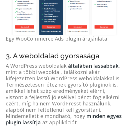
Egy WooCommerce Ads plugin árajánlata
3. A weboldalad gyorsasága
A WordPress weboldalak
általában lassabbak
,
mint a többi weboldal, találkozni akár
kifejezetten lassú WordPress weboldalakkal is.
Természetesen léteznek gyorsító pluginok is,
amikkel lehet szép eredményeket elérni,
viszont a fejlesztő jó eséllyel pénzt fog elkérni
ezért, míg ha nem WordPresst használunk,
alapból nem feltétlenül kell gyorsítani.
Mindemellett elmondható, hogy
minden egyes
plugin lassít
ja
az applikációt.