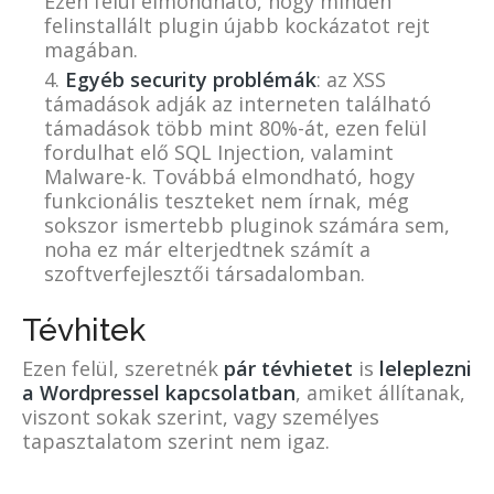
Ezen felül elmondható, hogy minden
felinstallált plugin újabb kockázatot rejt
magában.
Egyéb security problémák
: az XSS
támadások adják az interneten található
támadások több mint 80%-át, ezen felül
fordulhat elő SQL Injection, valamint
Malware-k. Továbbá elmondható, hogy
funkcionális teszteket nem írnak, még
sokszor ismertebb pluginok számára sem,
noha ez már elterjedtnek számít a
szoftverfejlesztői társadalomban.
Tévhitek
Ezen felül, szeretnék
pár tévhietet
is
leleplezni
a Wordpressel kapcsolatban
, amiket állítanak,
viszont sokak szerint, vagy személyes
tapasztalatom szerint nem igaz.