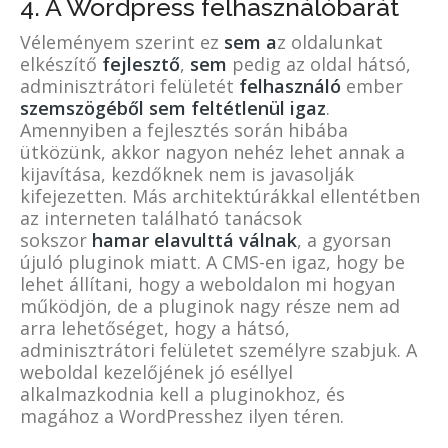
4. A Wordpress felhasználóbarát
Véleményem szerint ez
sem a
z oldalunkat
elkészítő
fejlesztő
,
sem
pedig az oldal hátsó,
adminisztrátori felületét
felhasználó
ember
szemszögéből sem feltétlenül igaz
.
Amennyiben a fejlesztés során hibába
ütközünk, akkor nagyon nehéz lehet annak a
kijavítása, kezdőknek nem is javasolják
kifejezetten. Más architektúrákkal ellentétben
az interneten található tanácsok
sokszor
hamar elavulttá válnak
, a gyorsan
újuló pluginok miatt. A CMS-en igaz, hogy be
lehet állítani, hogy a weboldalon mi hogyan
működjön, de a pluginok nagy része nem ad
arra lehetőséget, hogy a hátsó,
adminisztrátori felületet személyre szabjuk. A
weboldal kezelőjének jó eséllyel
alkalmazkodnia kell a pluginokhoz, és
magához a WordPresshez ilyen téren.