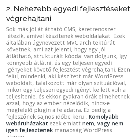
2. Nehezebb egyedi fejlesztéseket
végrehajtani
Sok más jól átlátható CMS, keretrendszer
létezik, amivel készítenek weboldalakat. Ezek
általában úgynevezett MVC architektúrát
követnek, ami azt jelenti, hogy egy jól
átlátható, strukturált kóddal van dolgunk, így
könnyebb átlátni, és egy teljesen egyedi
igényeket követő fejlesztést végrehajtani. Ezen
felül, mindenki, aki készített már WordPress
weboldalt, találkozott már olyan szituációval,
mikor egy teljesen egyedi igényt kellett volna
teljesítenie, és ekkor gyakran órák elmehetnek
azzal, hogy az ember nézelődik, nincs-e
megfelelő plugin a feladatra. Ez pedig a
fejleszőnek sajnos időbe kerül.
Komolyabb
webáruházakat
ezek emiatt
nem, vagy nem
igen fejlesztenek
manapság WordPress
alapon.