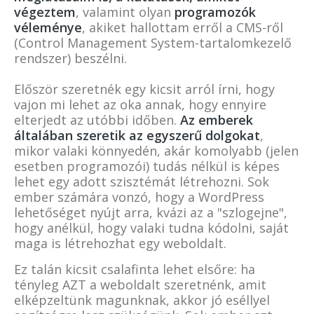
végeztem
, valamint olyan
programozók
véleménye
, akiket hallottam erről a CMS-ről
(Control Management System-tartalomkezelő
rendszer) beszélni.
Először szeretnék egy kicsit arról írni, hogy
vajon mi lehet az oka annak, hogy ennyire
elterjedt az utóbbi időben.
Az emberek
általában szeretik az egyszerű dolgokat
,
mikor valaki könnyedén, akár komolyabb (jelen
esetben programozói) tudás nélkül is képes
lehet egy adott szisztémát létrehozni. Sok
ember számára vonzó, hogy a WordPress
lehetőséget nyújt arra, kvázi az a "szlogejne",
hogy anélkül, hogy valaki tudna kódolni, saját
maga is létrehozhat egy weboldalt.
Ez talán kicsit csalafinta lehet elsőre: ha
tényleg AZT a weboldalt szeretnénk, amit
elképzeltünk magunknak, akkor jó eséllyel