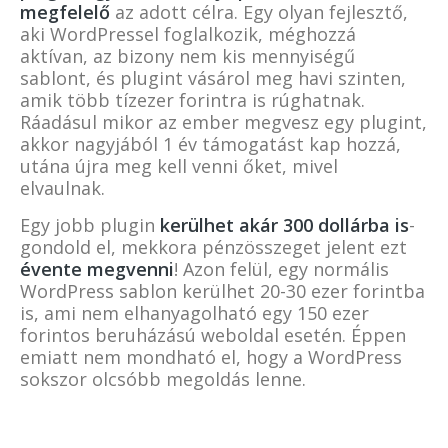
megfelelő
az adott célra. Egy olyan fejlesztő,
aki WordPressel foglalkozik, méghozzá
aktívan, az bizony nem kis mennyiségű
sablont, és plugint vásárol meg havi szinten,
amik több tízezer forintra is rúghatnak.
Ráadásul mikor az ember megvesz egy plugint,
akkor nagyjából 1 év támogatást kap hozzá,
utána újra meg kell venni őket, mivel
elvaulnak.
Egy jobb plugin
kerülhet akár 300 dollárba is
-
gondold el, mekkora pénzösszeget jelent ezt
évente megvenni
! Azon felül, egy normális
WordPress sablon kerülhet 20-30 ezer forintba
is, ami nem elhanyagolható egy 150 ezer
forintos beruházású weboldal esetén. Éppen
emiatt nem mondható el, hogy a WordPress
sokszor olcsóbb megoldás lenne.