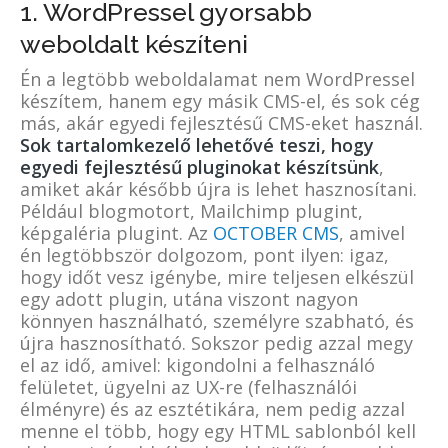
1. WordPressel gyorsabb
weboldalt készíteni
Én a legtöbb weboldalamat nem WordPressel
készítem, hanem egy másik CMS-el, és sok cég
más, akár egyedi fejlesztésű CMS-eket használ.
Sok tartalomkezelő lehetővé teszi, hogy
egyedi fejlesztésű pluginokat készítsünk
,
amiket akár később újra is lehet hasznosítani.
Például blogmotort, Mailchimp plugint,
képgaléria plugint. Az
OCTOBER CMS
, amivel
én legtöbbször dolgozom, pont ilyen: igaz,
hogy időt vesz igénybe, mire teljesen elkészül
egy adott plugin, utána viszont nagyon
könnyen használható, személyre szabható, és
újra hasznosítható. Sokszor pedig azzal megy
el az idő, amivel: kigondolni a felhasználó
felületet, ügyelni az UX-re (felhasználói
élményre) és az esztétikára, nem pedig azzal
menne el több, hogy egy HTML sablonból kell