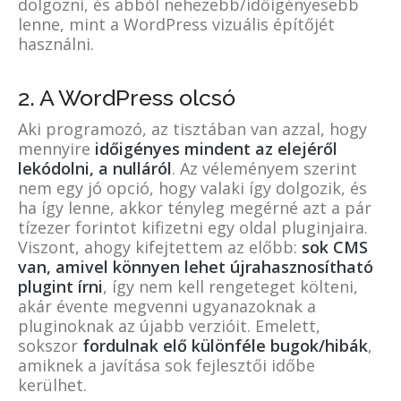
dolgozni, és abból nehezebb/időigényesebb
lenne, mint a WordPress vizuális építőjét
használni.
2. A WordPress olcsó
Aki programozó, az tisztában van azzal, hogy
mennyire
időigényes mindent az elejéről
lekódolni, a nulláról
. Az véleményem szerint
nem egy jó opció, hogy valaki így dolgozik, és
ha így lenne, akkor tényleg megérné azt a pár
tízezer forintot kifizetni egy oldal pluginjaira.
Viszont, ahogy kifejtettem az előbb:
sok CMS
van, amivel könnyen lehet újrahasznosítható
plugint írni
, így nem kell rengeteget költeni,
akár évente megvenni ugyanazoknak a
pluginoknak az újabb verzióit. Emelett,
sokszor
fordulnak elő különféle bugok/hibák
,
amiknek a javítása sok fejlesztői időbe
kerülhet.