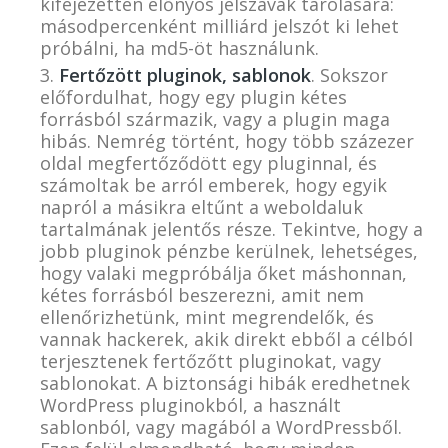
kifejezetten előnyös jelszavak tárolására:
másodpercenként milliárd jelszót ki lehet
próbálni, ha md5-öt használunk.
Fertőzött pluginok, sablonok
. Sokszor
előfordulhat, hogy egy plugin kétes
forrásból származik, vagy a plugin maga
hibás. Nemrég történt, hogy több százezer
oldal megfertőződött egy pluginnal, és
számoltak be arról emberek, hogy egyik
napról a másikra eltűnt a weboldaluk
tartalmának jelentős része. Tekintve, hogy a
jobb pluginok pénzbe kerülnek, lehetséges,
hogy valaki megpróbálja őket máshonnan,
kétes forrásból beszerezni, amit nem
ellenőrizhetünk, mint megrendelők, és
vannak hackerek, akik direkt ebből a célból
terjesztenek fertőzőtt pluginokat, vagy
sablonokat. A biztonsági hibák eredhetnek
WordPress pluginokból, a használt
sablonból, vagy magából a WordPressből.