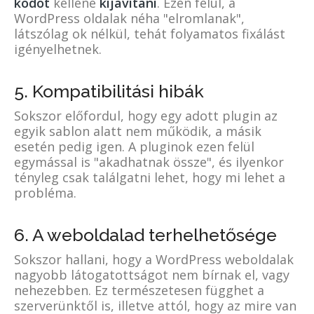
kódot
kellene
kijavítani
. Ezen felül, a
WordPress oldalak néha "elromlanak",
látszólag ok nélkül, tehát folyamatos fixálást
igényelhetnek.
5. Kompatibilitási hibák
Sokszor előfordul, hogy egy adott plugin az
egyik sablon alatt nem működik, a másik
esetén pedig igen. A pluginok ezen felül
egymással is "akadhatnak össze", és ilyenkor
tényleg csak találgatni lehet, hogy mi lehet a
probléma.
6. A weboldalad terhelhetősége
Sokszor hallani, hogy a WordPress weboldalak
nagyobb látogatottságot nem bírnak el, vagy
nehezebben. Ez természetesen függhet a
szerverünktől is, illetve attól, hogy az mire van