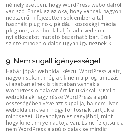
némely esetben, hogy WordPress weboldalról
van szó. Ennek az az oka, hogy vannak nagyon
népszerű, kifejezetten sok ember által
használt pluginok, például közösségi média
pluginok, a weboldal alján adatvédelmi
nyilatkozatot mutató bezárható bar. Ezek
szinte minden oldalon ugyanúgy néznek ki.
9. Nem sugall igényességet
Habár jópár weboldal készül WordPress alatt,
nagyon sokan, még akik nem a programozás
világában élnek is tisztában vannak a
WordPress oldalakat ért kritikákkal. Mivel a
weboldalak nagy része WordPress alapú,
összeségében véve azt sugallja, ha nem ilyen
weboldalunk van, hogy fontosnak tartjuk a
minőséget. Ugyanolyan ez nagyjából, mint
hogy kinek milyen autója van. És ne felejtsük: a
nem WordPress alapú oldalak se mindig