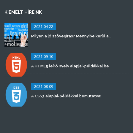
KIEMELT HÍREINK
2021-04-22
Milyen a jó szövegírás? Mennyibe kerül a...
2021-09-10
A HTML5 leíró nyelv alapjai-példákkal be
2021-08-09
A CSS3 alapjai-példákkal bemutatva!