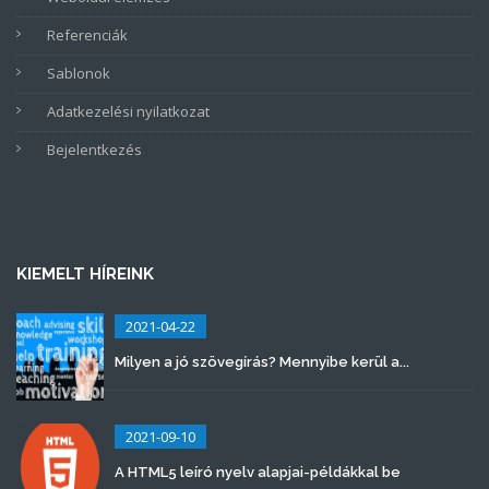
Referenciák
Sablonok
Adatkezelési nyilatkozat
Bejelentkezés
KIEMELT HÍREINK
2021-04-22
Milyen a jó szövegírás? Mennyibe kerül a...
2021-09-10
A HTML5 leíró nyelv alapjai-példákkal be