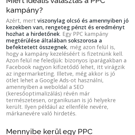
Miért ideális választás a PPC
kampány?
Azért, mert
viszonylag olcsó és amennyiben jó
kezekben van, rengeteg pénzt és eredményt
hozhat a hirdetőnek
. Egy PPC kampány
megtérülése általában sokszorosa a
befektetett összegnek
, még azon felül is,
hogy a kampány kezeléséért is fizetnünk kell.
Azon felül ne feledjük: bizonyos iparágakban a
Facebook nagyon kifizetődő lehet, itt virágzik
az ingermarketing. Illetve, még akkor is jó
ötlet lehet a Google Ads-ot használni,
amennyiben a weboldal a SEO
(keresőoptimalizálás) révén már
természetesen, organikusan is jó helyekre
került. Ilyen például az ellenféle nevére,
márkanevére való hirdetés.
Mennyibe kerül egy PPC