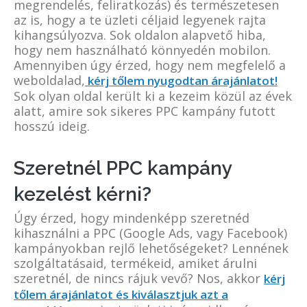
megrendelés, feliratkozás) és természetesen
az is, hogy a te üzleti céljaid legyenek rajta
kihangsúlyozva. Sok oldalon alapvető hiba,
hogy nem használható könnyedén mobilon.
Amennyiben úgy érzed, hogy nem megfelelő a
weboldalad,
kérj tőlem nyugodtan árajánlatot!
Sok olyan oldal került ki a kezeim közül az évek
alatt, amire sok sikeres PPC kampány futott
hosszú ideig.
Szeretnél PPC kampány
kezelést kérni?
Úgy érzed, hogy mindenképp szeretnéd
kihasználni a PPC (Google Ads, vagy Facebook)
kampányokban rejlő lehetőségeket? Lennének
szolgáltatásaid, termékeid, amiket árulni
szeretnél, de nincs rájuk vevő? Nos, akkor
kérj
tőlem árajánlatot és kiválasztjuk azt a