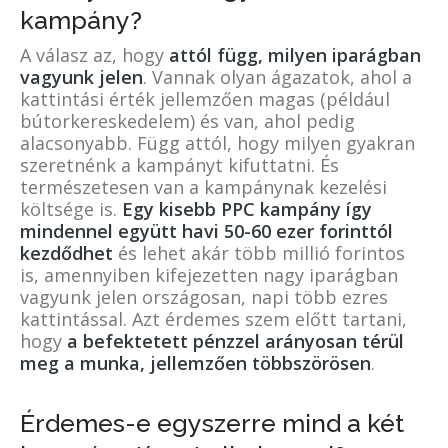
kampány?
A válasz az, hogy
attól függ, milyen iparágban
vagyunk jelen
. Vannak olyan ágazatok, ahol a
kattintási érték jellemzően magas (például
bútorkereskedelem) és van, ahol pedig
alacsonyabb. Függ attól, hogy milyen gyakran
szeretnénk a kampányt kifuttatni. És
természetesen van a kampánynak kezelési
költsége is.
Egy kisebb PPC kampány így
mindennel együtt havi 50-60 ezer forinttól
kezdődhet
és lehet akár több millió forintos
is, amennyiben kifejezetten nagy iparágban
vagyunk jelen országosan, napi több ezres
kattintással. Azt érdemes szem előtt tartani,
hogy
a befektetett pénzzel arányosan térül
meg a munka, jellemzően többszörösen
.
Érdemes-e egyszerre mind a két