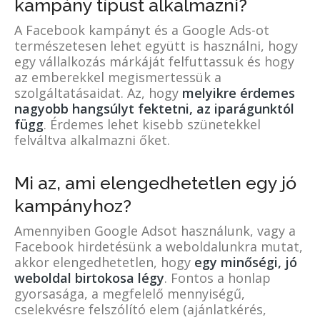
kampány típust alkalmazni?
A Facebook kampányt és a Google Ads-ot
természetesen lehet együtt is használni, hogy
egy vállalkozás márkáját felfuttassuk és hogy
az emberekkel megismertessük a
szolgáltatásaidat. Az, hogy
melyikre érdemes
nagyobb hangsúlyt fektetni, az iparágunktól
függ
. Érdemes lehet kisebb szünetekkel
felváltva alkalmazni őket.
Mi az, ami elengedhetetlen egy jó
kampányhoz?
Amennyiben Google Adsot használunk, vagy a
Facebook hirdetésünk a weboldalunkra mutat,
akkor elengedhetetlen, hogy
egy minőségi, jó
weboldal birtokosa légy
. Fontos a honlap
gyorsasága, a megfelelő mennyiségű,
cselekvésre felszólító elem (ajánlatkérés,