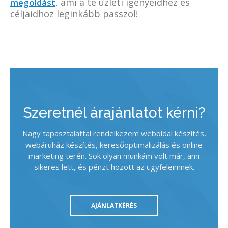
, ami a te üzleti igényeidhez és
megoldást
céljaidhoz leginkább passzol!
Szeretnél árajánlatot kérni?
Nagy tapasztalattal rendelkezem weboldal készítés,
webáruház készítés, keresőoptimalizálás és online
marketing terén. Sok olyan munkám volt már, ami
sikeres lett, és pénzt hozott az ügyfeleimnek.
AJÁNLATKÉRÉS