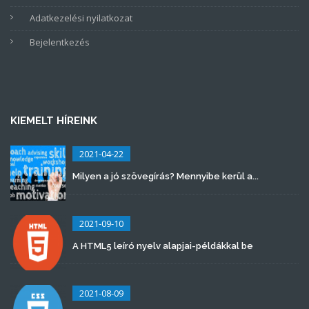
Adatkezelési nyilatkozat
Bejelentkezés
KIEMELT HÍREINK
2021-04-22
Milyen a jó szövegírás? Mennyibe kerül a...
2021-09-10
A HTML5 leíró nyelv alapjai-példákkal be
2021-08-09