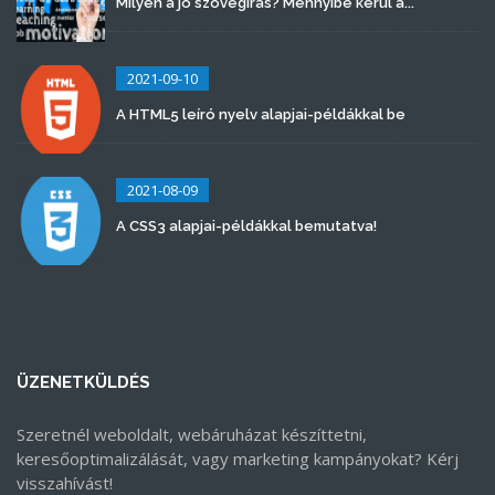
Milyen a jó szövegírás? Mennyibe kerül a...
2021-09-10
A HTML5 leíró nyelv alapjai-példákkal be
2021-08-09
A CSS3 alapjai-példákkal bemutatva!
ÜZENETKÜLDÉS
Szeretnél weboldalt, webáruházat készíttetni,
keresőoptimalizálását, vagy marketing kampányokat? Kérj
visszahívást!